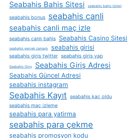
Seabahis Bahis Sitesi
seabahis bahis türleri
seabahis canli
seabahis bonus
seabahis canli maç izle
Seabahis Casino Sitesi
seabahis canlı bahis
seabahis girisi
seabahis gerçek zamanlı
seabahis giris twitter
seabahis giris yap
Seabahis Giriş Adresi
Seabahis Giriş
Seabahis Güncel Adresi
seabahis instagram
Seabahis Kayıt
seabahis kaç oldu
seabahis maç izleme
seabahis para yatirma
seabahis para çekme
seabahis promosyon kodu