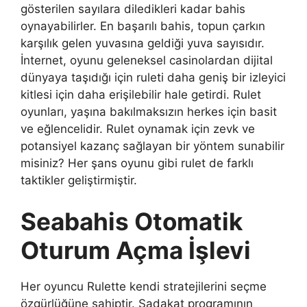
gösterilen sayılara diledikleri kadar bahis
oynayabilirler. En başarılı bahis, topun çarkın
karşılık gelen yuvasına geldiği yuva sayısıdır.
İnternet, oyunu geleneksel casinolardan dijital
dünyaya taşıdığı için ruleti daha geniş bir izleyici
kitlesi için daha erişilebilir hale getirdi. Rulet
oyunları, yaşına bakılmaksızın herkes için basit
ve eğlencelidir. Rulet oynamak için zevk ve
potansiyel kazanç sağlayan bir yöntem sunabilir
misiniz? Her şans oyunu gibi rulet de farklı
taktikler geliştirmiştir.
Seabahis Otomatik
Oturum Açma İşlevi
Her oyuncu Rulette kendi stratejilerini seçme
özgürlüğüne sahiptir. Sadakat programının