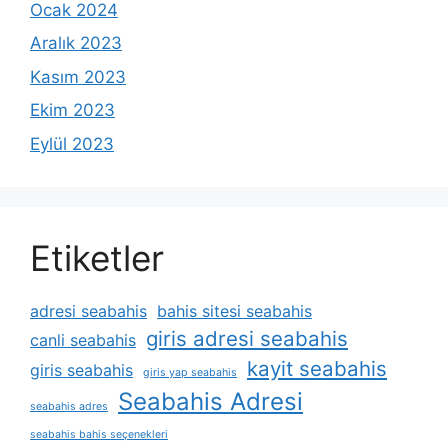
Ocak 2024
Aralık 2023
Kasım 2023
Ekim 2023
Eylül 2023
Etiketler
adresi seabahis
bahis sitesi seabahis
giris adresi seabahis
canli seabahis
kayit seabahis
giris seabahis
giris yap seabahis
Seabahis Adresi
seabahis adres
seabahis bahis seçenekleri