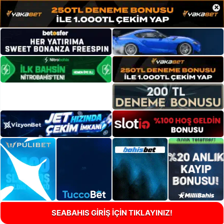
×
SEABAHIS GİRİŞ İÇİN TIKLAYINIZ!