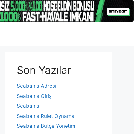
Son Yazılar
Seabahis Adresi
Seabahis Giriş
Seabahis
Seabahis Rulet Oynama
Seabahis Bütçe Yönetimi