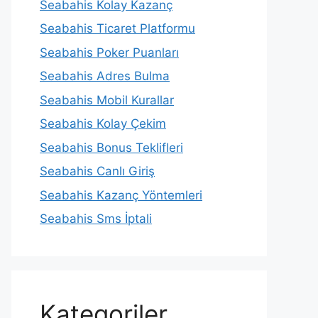
Seabahis Kolay Kazanç
Seabahis Ticaret Platformu
Seabahis Poker Puanları
Seabahis Adres Bulma
Seabahis Mobil Kurallar
Seabahis Kolay Çekim
Seabahis Bonus Teklifleri
Seabahis Canlı Giriş
Seabahis Kazanç Yöntemleri
Seabahis Sms İptali
Kategoriler