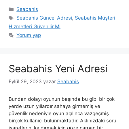
Kategoriler
Seabahis
Etiketler
Seabahis Güncel Adresi
,
Seabahis Müşteri
Hizmetleri Güvenilir Mi
Yorum yap
Seabahis Yeni Adresi
Eylül 29, 2023
yazar
Seabahis
Bundan dolayı oyunun başında bu gibi bir çok
yerde uzun yıllardır sahaya girmemiş ve
güvenlik nedeniyle oyun açılınca vazgeçmiş
birçok kullanıcı bulunmaktadır. Aklınızdaki soru
işaretlerini kaldırmak için göze çarpan bir