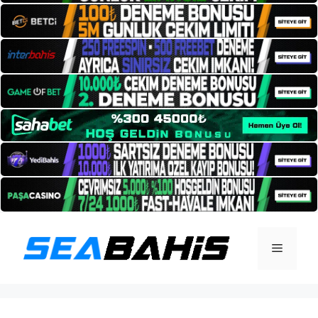
İçeriğe
atla
Menü