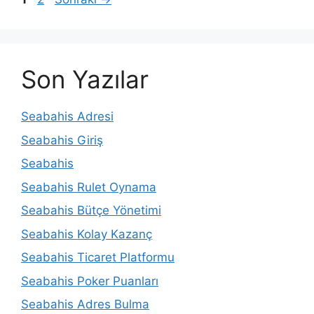
Son Yazılar
Seabahis Adresi
Seabahis Giriş
Seabahis
Seabahis Rulet Oynama
Seabahis Bütçe Yönetimi
Seabahis Kolay Kazanç
Seabahis Ticaret Platformu
Seabahis Poker Puanları
Seabahis Adres Bulma