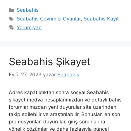
Kategoriler
Seabahis
Etiketler
Seabahis Çevrimiçi Oyunlar
,
Seabahis Kayıt
Yorum yap
Seabahis Şikayet
Eylül 27, 2023
yazar
Seabahis
Adres kapatıldıktan sonra sosyal Seabahis
şikayet medya hesaplarımızdan ve detaylı bahis
forumlarımızdan yeni duyurular site üzerinden
takip edilebilir ve araştırılabilir. Bonuslar, en son
promosyonlar, duyurular, giriş sorunlarına
yönelik çözümler ve daha fazlasıyla güncel