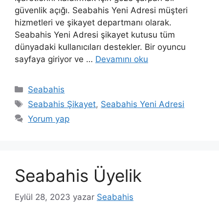
güvenlik açığı. Seabahis Yeni Adresi müşteri
hizmetleri ve şikayet departmanı olarak.
Seabahis Yeni Adresi şikayet kutusu tüm
dünyadaki kullanıcıları destekler. Bir oyuncu
sayfaya giriyor ve …
Devamını oku
Kategoriler
Seabahis
Etiketler
Seabahis Şikayet
,
Seabahis Yeni Adresi
Yorum yap
Seabahis Üyelik
Eylül 28, 2023
yazar
Seabahis