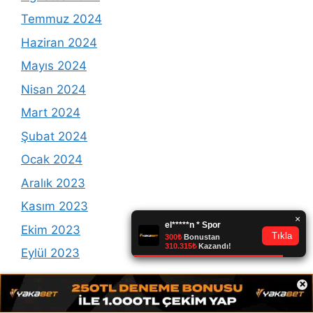
Temmuz 2024
Haziran 2024
Mayıs 2024
Nisan 2024
Mart 2024
Şubat 2024
Ocak 2024
Aralık 2023
Kasım 2023
Ekim 2023
Eylül 2023
×