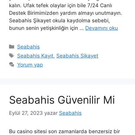
kalın. Ufak tefek olaylar için bile 7/24 Canlı
Destek Birimimizden yardım almayı unutmayın.
Seabahis Şikayet okula kaydolma sebebi,
bunun senin yetişkinliğin için …
Devamını oku
Kategoriler
Seabahis
Etiketler
Seabahis Kayıt
,
Seabahis Şikayet
Yorum yap
Seabahis Güvenilir Mi
Eylül 27, 2023
yazar
Seabahis
Bu casino sitesi son zamanlarda benzersiz bir