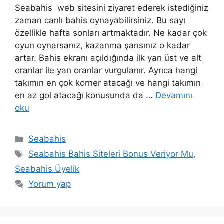
Seabahis web sitesini ziyaret ederek istediğiniz
zaman canlı bahis oynayabilirsiniz. Bu sayı
özellikle hafta sonları artmaktadır. Ne kadar çok
oyun oynarsanız, kazanma şansınız o kadar
artar. Bahis ekranı açıldığında ilk yarı üst ve alt
oranlar ile yan oranlar vurgulanır. Ayrıca hangi
takımın en çok korner atacağı ve hangi takımın
en az gol atacağı konusunda da …
Devamını
oku
Kategoriler
Seabahis
Etiketler
Seabahis Bahis Siteleri Bonus Veriyor Mu
,
Seabahis Üyelik
Yorum yap