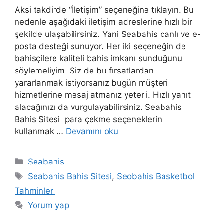
Aksi takdirde “İletişim” seçeneğine tıklayın. Bu
nedenle aşağıdaki iletişim adreslerine hızlı bir
şekilde ulaşabilirsiniz. Yani Seabahis canlı ve e-
posta desteği sunuyor. Her iki seçeneğin de
bahisçilere kaliteli bahis imkanı sunduğunu
söylemeliyim. Siz de bu fırsatlardan
yararlanmak istiyorsanız bugün müşteri
hizmetlerine mesaj atmanız yeterli. Hızlı yanıt
alacağınızı da vurgulayabilirsiniz. Seabahis
Bahis Sitesi para çekme seçeneklerini
kullanmak …
Devamını oku
Kategoriler
Seabahis
Etiketler
Seabahis Bahis Sitesi
,
Seobahis Basketbol
Tahminleri
Yorum yap