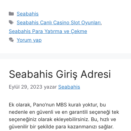
Kategoriler
Seabahis
Etiketler
Seabahis Canlı Casino Slot Oyunları
,
Seabahis Para Yatırma ve Çekme
Yorum yap
Seabahis Giriş Adresi
Eylül 29, 2023
yazar
Seabahis
Ek olarak, Pano’nun MBS kuralı yoktur, bu
nedenle en güvenli ve en garantili seçeneği tek
seçeneğiniz olarak ekleyebilirsiniz. Bu, hızlı ve
güvenilir bir şekilde para kazanmanızı sağlar.