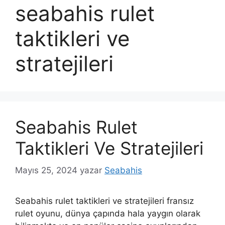
seabahis rulet
taktikleri ve
stratejileri
Seabahis Rulet
Taktikleri Ve Stratejileri
Mayıs 25, 2024
yazar
Seabahis
Seabahis rulet taktikleri ve stratejileri fransız
rulet oyunu, dünya çapında hala yaygın olarak