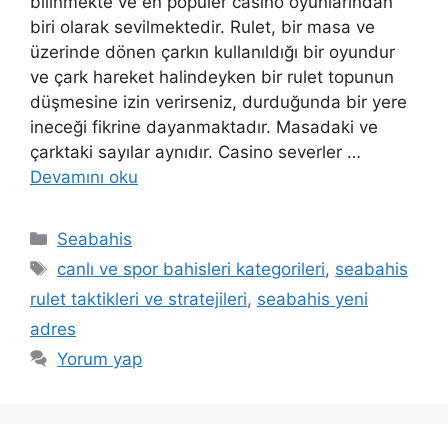
bilinmekte ve en popüler casino oyunlarından
biri olarak sevilmektedir. Rulet, bir masa ve
üzerinde dönen çarkın kullanıldığı bir oyundur
ve çark hareket halindeyken bir rulet topunun
düşmesine izin verirseniz, durduğunda bir yere
ineceği fikrine dayanmaktadır. Masadaki ve
çarktaki sayılar aynıdır. Casino severler …
Devamını oku
Kategoriler
Seabahis
Etiketler
canlı ve spor bahisleri kategorileri
,
seabahis
rulet taktikleri ve stratejileri
,
seabahis yeni
adres
Yorum yap