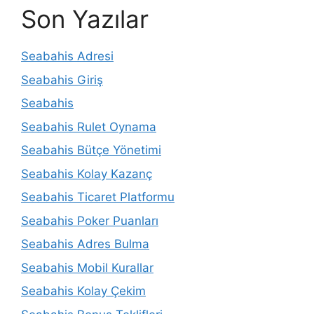
Son Yazılar
Seabahis Adresi
Seabahis Giriş
Seabahis
Seabahis Rulet Oynama
Seabahis Bütçe Yönetimi
Seabahis Kolay Kazanç
Seabahis Ticaret Platformu
Seabahis Poker Puanları
Seabahis Adres Bulma
Seabahis Mobil Kurallar
Seabahis Kolay Çekim