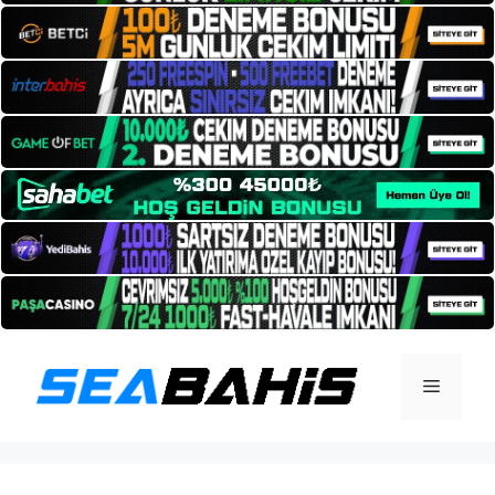
İçeriğe
atla
Menü