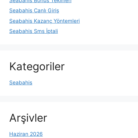
Seabahis Bonus Teklifleri
Seabahis Canlı Giriş
Seabahis Kazanç Yöntemleri
Seabahis Sms İptali
Kategoriler
Seabahis
Arşivler
Haziran 2026