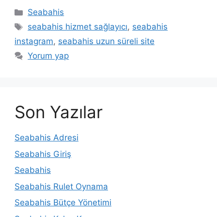
Kategoriler
Seabahis
Etiketler
seabahis hizmet sağlayıcı
,
seabahis
instagram
,
seabahis uzun süreli site
Yorum yap
Son Yazılar
Seabahis Adresi
Seabahis Giriş
Seabahis
Seabahis Rulet Oynama
Seabahis Bütçe Yönetimi