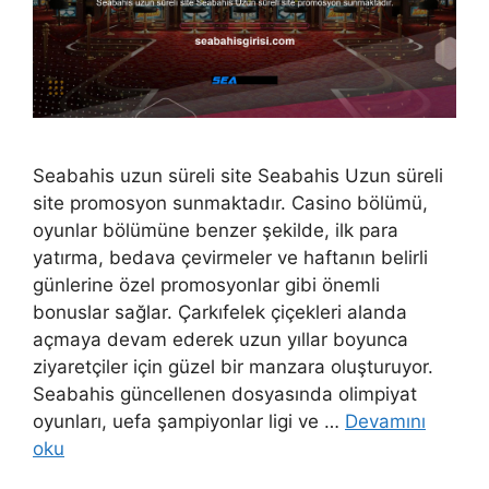
Seabahis uzun süreli site Seabahis Uzun süreli
site promosyon sunmaktadır. Casino bölümü,
oyunlar bölümüne benzer şekilde, ilk para
yatırma, bedava çevirmeler ve haftanın belirli
günlerine özel promosyonlar gibi önemli
bonuslar sağlar. Çarkıfelek çiçekleri alanda
açmaya devam ederek uzun yıllar boyunca
ziyaretçiler için güzel bir manzara oluşturuyor.
Seabahis güncellenen dosyasında olimpiyat
oyunları, uefa şampiyonlar ligi ve …
Devamını
oku