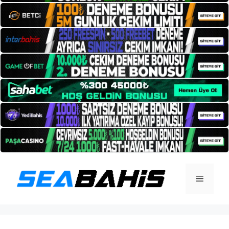
İçeriğe
atla
Menü