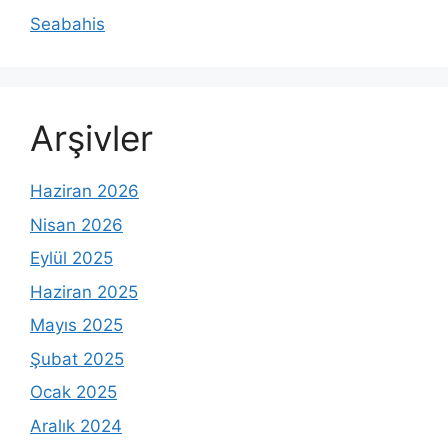
Seabahis
Arşivler
Haziran 2026
Nisan 2026
Eylül 2025
Haziran 2025
Mayıs 2025
Şubat 2025
Ocak 2025
Aralık 2024