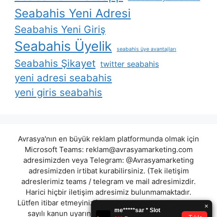
Seabahis Yeni Adresi
Seabahis Yeni Giriş
Seabahis Üyelik
seabahis üye avantajları
Seabahis Şikayet
twitter seabahis
yeni adresi seabahis
yeni giris seabahis
Avrasya'nın en büyük reklam platformunda olmak için
Microsoft Teams:
reklam@avrasyamarketing.com
adresimizden veya Telegram: @Avrasyamarketing
adresimizden irtibat kurabilirsiniz. (Tek iletişim
adreslerimiz teams / telegram ve mail adresimizdir.
Harici hiçbir iletişim adresimiz bulunmamaktadır.
Lütfen itibar etmeyiniz.) Türkiye yasalarına göre 7258
sayılı kanun uyarınca yasa dışı bahis oynamanın