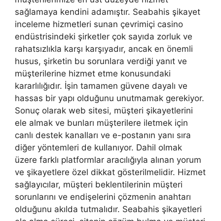
sağlamaya kendini adamıştır. Seabahis şikayet
inceleme hizmetleri sunan çevrimiçi casino
endüstrisindeki şirketler çok sayıda zorluk ve
rahatsızlıkla karşı karşıyadır, ancak en önemli
husus, şirketin bu sorunlara verdiği yanıt ve
müşterilerine hizmet etme konusundaki
kararlılığıdır. İşin tamamen güvene dayalı ve
hassas bir yapı olduğunu unutmamak gerekiyor.
Sonuç olarak web sitesi, müşteri şikayetlerini
ele almak ve bunları müşterilere iletmek için
canlı destek kanalları ve e-postanın yanı sıra
diğer yöntemleri de kullanıyor. Dahil olmak
üzere farklı platformlar aracılığıyla alınan yorum
ve şikayetlere özel dikkat gösterilmelidir. Hizmet
sağlayıcılar, müşteri beklentilerinin müşteri
sorunlarını ve endişelerini çözmenin anahtarı
olduğunu akılda tutmalıdır. Seabahis şikayetleri