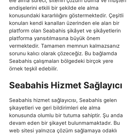
ele alma süreci, sitenin çözüm bulma ve müşteri
endişelerini etkili bir şekilde ele alma
konusundaki kararlılığını göstermektedir. Çeşitli
konuları kendi kanalları üzerinden ele alan bir
platform olan Seabahis şikâyet ve şikâyetlerin
platforma yansıtılmasına büyük önem
vermektedir. Tamamen memnun kalmazsanız
sorunu kalıcı olarak çözeceğiz. Bu bağlamda
Seabahis çalışmaları bölgedeki birçok yere
örnek teşkil edebilir.
Seabahis Hizmet Sağlayıcı
Seabahis hizmet sağlayıcısı, Seabahis gelen
şikayetleri ve geri bildirimleri ele alma
konusunda olumlu bir tutuma sahiptir. Şu anda
devam eden bir şikayet bulunmamaktadır. Bu
web sitesi yalnızca çözüm sağlamaya odaklı