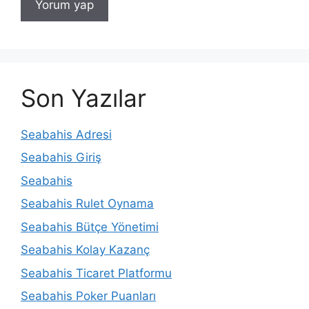
Son Yazılar
Seabahis Adresi
Seabahis Giriş
Seabahis
Seabahis Rulet Oynama
Seabahis Bütçe Yönetimi
Seabahis Kolay Kazanç
Seabahis Ticaret Platformu
Seabahis Poker Puanları