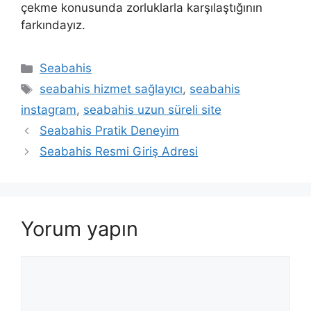
çekme konusunda zorluklarla karşılaştığının
farkındayız.
Kategoriler
Seabahis
Etiketler
seabahis hizmet sağlayıcı
,
seabahis
instagram
,
seabahis uzun süreli site
Seabahis Pratik Deneyim
Seabahis Resmi Giriş Adresi
Yorum yapın
Yorum