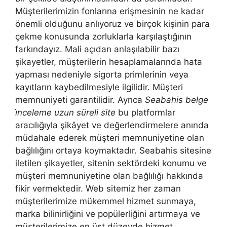
Müşterilerimizin fonlarına erişmesinin ne kadar
önemli olduğunu anlıyoruz ve birçok kişinin para
çekme konusunda zorluklarla karşılaştığının
farkındayız. Mali açıdan anlaşılabilir bazı
şikayetler, müşterilerin hesaplamalarında hata
yapması nedeniyle sigorta primlerinin veya
kayıtların kaybedilmesiyle ilgilidir. Müşteri
memnuniyeti garantilidir. Ayrıca
Seabahis belge
i̇nceleme uzun süreli site
bu platformlar
aracılığıyla şikâyet ve değerlendirmelere anında
müdahale ederek müşteri memnuniyetine olan
bağlılığını ortaya koymaktadır. Seabahis sitesine
iletilen şikayetler, sitenin sektördeki konumu ve
müşteri memnuniyetine olan bağlılığı hakkında
fikir vermektedir. Web sitemiz her zaman
müşterilerimize mükemmel hizmet sunmaya,
marka bilinirliğini ve popülerliğini artırmaya ve
müşterilerimize en üst düzeyde hizmet