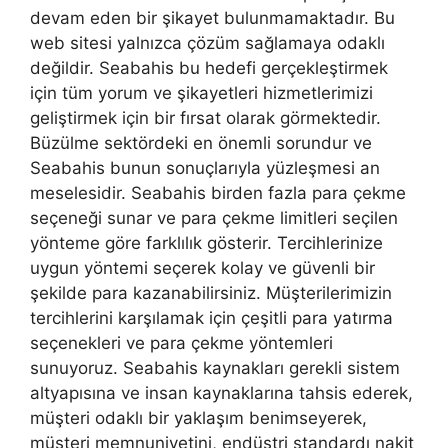
devam eden bir şikayet bulunmamaktadır. Bu
web sitesi yalnızca çözüm sağlamaya odaklı
değildir. Seabahis bu hedefi gerçekleştirmek
için tüm yorum ve şikayetleri hizmetlerimizi
geliştirmek için bir fırsat olarak görmektedir.
Büzülme sektördeki en önemli sorundur ve
Seabahis bunun sonuçlarıyla yüzleşmesi an
meselesidir. Seabahis birden fazla para çekme
seçeneği sunar ve para çekme limitleri seçilen
yönteme göre farklılık gösterir. Tercihlerinize
uygun yöntemi seçerek kolay ve güvenli bir
şekilde para kazanabilirsiniz. Müşterilerimizin
tercihlerini karşılamak için çeşitli para yatırma
seçenekleri ve para çekme yöntemleri
sunuyoruz. Seabahis kaynakları gerekli sistem
altyapısına ve insan kaynaklarına tahsis ederek,
müşteri odaklı bir yaklaşım benimseyerek,
müşteri memnuniyetini, endüstri standardı nakit