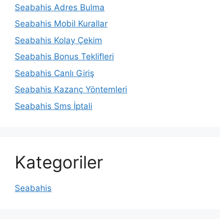
Seabahis Adres Bulma
Seabahis Mobil Kurallar
Seabahis Kolay Çekim
Seabahis Bonus Teklifleri
Seabahis Canlı Giriş
Seabahis Kazanç Yöntemleri
Seabahis Sms İptali
Kategoriler
Seabahis