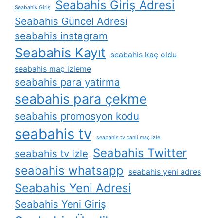
Seabahis Giriş Adresi
Seabahis Giriş
Seabahis Güncel Adresi
seabahis instagram
Seabahis Kayıt
seabahis kaç oldu
seabahis maç izleme
seabahis para yatirma
seabahis para çekme
seabahis promosyon kodu
seabahis tv
seabahis tv canli maç izle
Seabahis Twitter
seabahis tv izle
seabahis whatsapp
seabahis yeni adres
Seabahis Yeni Adresi
Seabahis Yeni Giriş