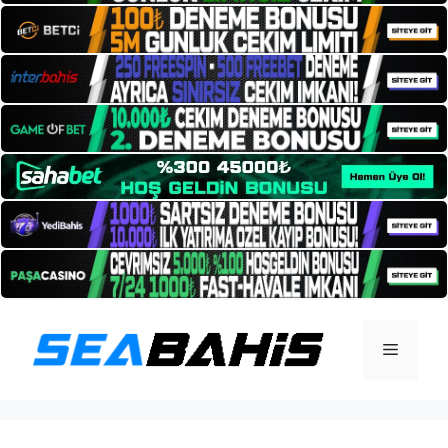
İçeriğe
atla
Menü