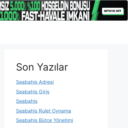
Son Yazılar
Seabahis Adresi
Seabahis Giriş
Seabahis
Seabahis Rulet Oynama
Seabahis Bütçe Yönetimi