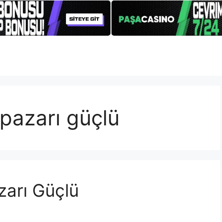
 pazarı güçlü
zarı Güçlü