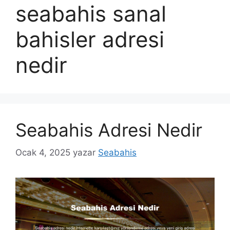
seabahis sanal
bahisler adresi
nedir
Seabahis Adresi Nedir
Ocak 4, 2025
yazar
Seabahis