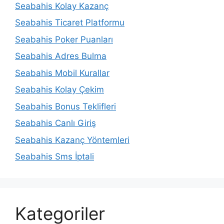
Seabahis Kolay Kazanç
Seabahis Ticaret Platformu
Seabahis Poker Puanları
Seabahis Adres Bulma
Seabahis Mobil Kurallar
Seabahis Kolay Çekim
Seabahis Bonus Teklifleri
Seabahis Canlı Giriş
Seabahis Kazanç Yöntemleri
Seabahis Sms İptali
Kategoriler