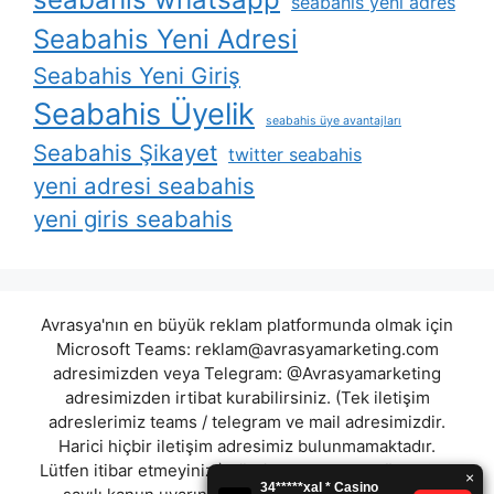
seabahis yeni adres
Seabahis Yeni Adresi
Seabahis Yeni Giriş
Seabahis Üyelik
seabahis üye avantajları
Seabahis Şikayet
twitter seabahis
yeni adresi seabahis
yeni giris seabahis
Avrasya'nın en büyük reklam platformunda olmak için
Microsoft Teams:
reklam@avrasyamarketing.com
adresimizden veya Telegram: @Avrasyamarketing
adresimizden irtibat kurabilirsiniz. (Tek iletişim
adreslerimiz teams / telegram ve mail adresimizdir.
Harici hiçbir iletişim adresimiz bulunmamaktadır.
Lütfen itibar etmeyiniz.) Türkiye yasalarına göre 7258