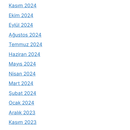
Kasım 2024
Ekim 2024
Eylül 2024
Ağustos 2024
Temmuz 2024
Haziran 2024
Mayıs 2024
Nisan 2024
Mart 2024
Şubat 2024
Ocak 2024
Aralık 2023
Kasım 2023