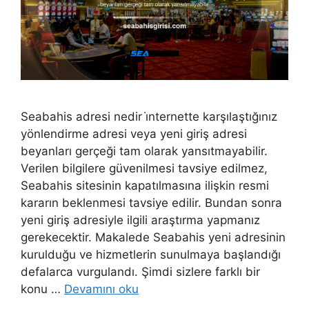
Seabahis adresi nedir i̇nternette karşılaştığınız
yönlendirme adresi veya yeni giriş adresi
beyanları gerçeği tam olarak yansıtmayabilir.
Verilen bilgilere güvenilmesi tavsiye edilmez,
Seabahis sitesinin kapatılmasına ilişkin resmi
kararın beklenmesi tavsiye edilir. Bundan sonra
yeni giriş adresiyle ilgili araştırma yapmanız
gerekecektir. Makalede Seabahis yeni adresinin
kurulduğu ve hizmetlerin sunulmaya başlandığı
defalarca vurgulandı. Şimdi sizlere farklı bir
konu …
Devamını oku