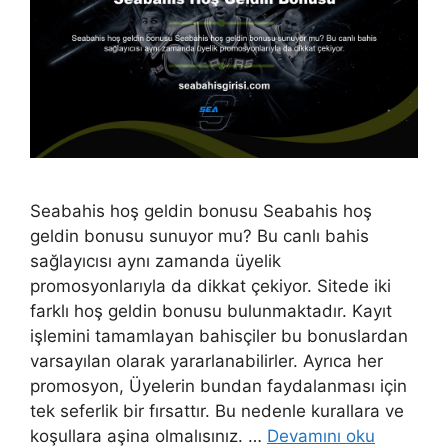
Seabahis hoş geldin bonusu Seabahis hoş
geldin bonusu sunuyor mu? Bu canlı bahis
sağlayıcısı aynı zamanda üyelik
promosyonlarıyla da dikkat çekiyor. Sitede iki
farklı hoş geldin bonusu bulunmaktadır. Kayıt
işlemini tamamlayan bahisçiler bu bonuslardan
varsayılan olarak yararlanabilirler. Ayrıca her
promosyon, Üyelerin bundan faydalanması için
tek seferlik bir fırsattır. Bu nedenle kurallara ve
koşullara aşina olmalısınız. …
Devamını oku