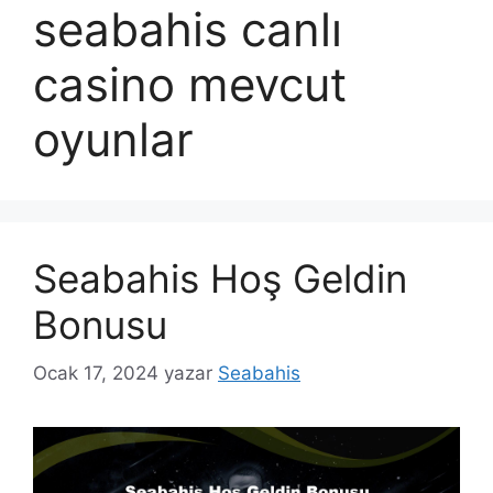
seabahis canlı
casino mevcut
oyunlar
Seabahis Hoş Geldin
Bonusu
Ocak 17, 2024
yazar
Seabahis