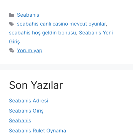
Kategoriler
Seabahis
Etiketler
seabahis canlı casino mevcut oyunlar
,
seabahis hoş geldin bonusu
,
Seabahis Yeni
Giriş
Yorum yap
Son Yazılar
Seabahis Adresi
Seabahis Giriş
Seabahis
Seabahis Rulet Oynama