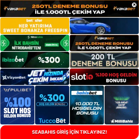
×
SEABAHIS GİRİŞ İÇİN TIKLAYINIZ!