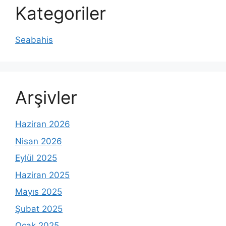
Kategoriler
Seabahis
Arşivler
Haziran 2026
Nisan 2026
Eylül 2025
Haziran 2025
Mayıs 2025
Şubat 2025
Ocak 2025