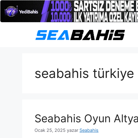
İçeriğe
atla
seabahis türkiye 
Seabahis Oyun Altya
Ocak 25, 2025
yazar
Seabahis