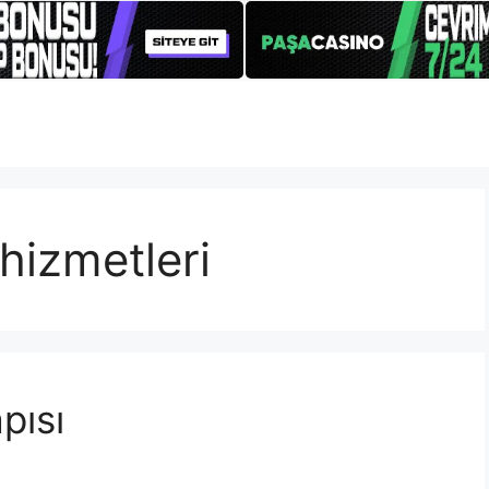
hizmetleri
pısı