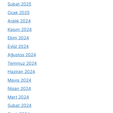
Şubat 2025
Ocak 2025
Aralık 2024
Kasım 2024
Ekim 2024
Eylül 2024
Ağustos 2024
Temmuz 2024
Haziran 2024
Mayıs 2024
Nisan 2024
Mart 2024
Şubat 2024