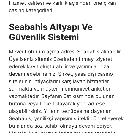
Hizmet kalitesi ve karlılık açısından öne çıkan
casino kategorileri:
Seabahis Altyapı Ve
Güvenlik Sistemi
Mevcut oturum açma adresi Seabahis alınabilir.
Üye iseniz sitemiz üzerinden firmayı ziyaret
ederek kayıt oluşturabilir ve yatırımlarınıza
devam edebilirsiniz. Şirket, yasa dışı casino
sitelerinin ihtiyaçlarını karşılayan hizmetler
sunmakta ve müşteri memnuniyet anketleri
yapmaktadır. Sayfanın üst kısmında bulunan
butona veya linke tıklayarak yeni adrese
ulaşabilirsiniz. Yılların tecrübesine dayanan
Seabahis, yenilikçi yapısını sürekli güncelleyerek
bu alanda söz sahibi olmaya devam ediyor.