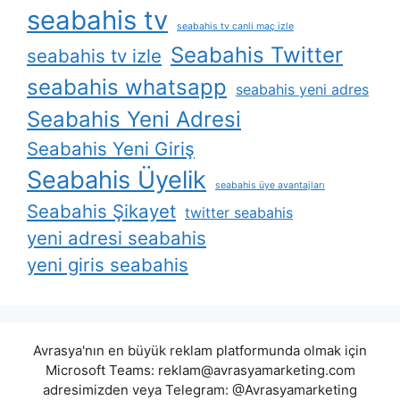
seabahis tv
seabahis tv canli maç izle
Seabahis Twitter
seabahis tv izle
seabahis whatsapp
seabahis yeni adres
Seabahis Yeni Adresi
Seabahis Yeni Giriş
Seabahis Üyelik
seabahis üye avantajları
Seabahis Şikayet
twitter seabahis
yeni adresi seabahis
yeni giris seabahis
Avrasya'nın en büyük reklam platformunda olmak için
Microsoft Teams:
reklam@avrasyamarketing.com
adresimizden veya Telegram: @Avrasyamarketing