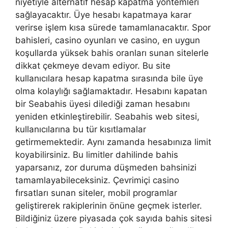
niyetiyle alternatif hesap kapatma yöntemleri
sağlayacaktır. Üye hesabı kapatmaya karar
verirse işlem kısa sürede tamamlanacaktır. Spor
bahisleri, casino oyunları ve casino, en uygun
koşullarda yüksek bahis oranları sunan sitelerle
dikkat çekmeye devam ediyor. Bu site
kullanıcılara hesap kapatma sırasında bile üye
olma kolaylığı sağlamaktadır. Hesabını kapatan
bir Seabahis üyesi dilediği zaman hesabını
yeniden etkinleştirebilir. Seabahis web sitesi,
kullanıcılarına bu tür kısıtlamalar
getirmemektedir. Aynı zamanda hesabınıza limit
koyabilirsiniz. Bu limitler dahilinde bahis
yaparsanız, zor duruma düşmeden bahsinizi
tamamlayabileceksiniz. Çevrimiçi casino
fırsatları sunan siteler, mobil programlar
geliştirerek rakiplerinin önüne geçmek isterler.
Bildiğiniz üzere piyasada çok sayıda bahis sitesi