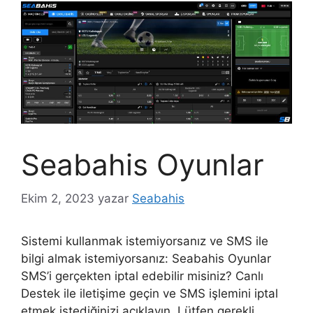
Seabahis Oyunlar
Ekim 2, 2023
yazar
Seabahis
Sistemi kullanmak istemiyorsanız ve SMS ile
bilgi almak istemiyorsanız: Seabahis Oyunlar
SMS’i gerçekten iptal edebilir misiniz? Canlı
Destek ile iletişime geçin ve SMS işlemini iptal
etmek istediğinizi açıklayın. Lütfen gerekli