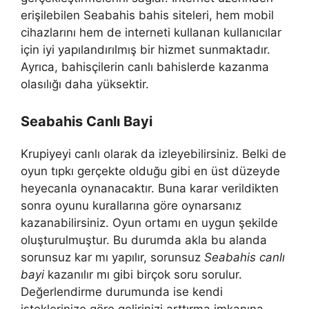
erişilebilen Seabahis bahis siteleri, hem mobil
cihazlarını hem de interneti kullanan kullanıcılar
için iyi yapılandırılmış bir hizmet sunmaktadır.
Ayrıca, bahisçilerin canlı bahislerde kazanma
olasılığı daha yüksektir.
Seabahis Canlı Bayi
Krupiyeyi canlı olarak da izleyebilirsiniz. Belki de
oyun tıpkı gerçekte olduğu gibi en üst düzeyde
heyecanla oynanacaktır. Buna karar verildikten
sonra oyunu kurallarına göre oynarsanız
kazanabilirsiniz. Oyun ortamı en uygun şekilde
oluşturulmuştur. Bu durumda akla bu alanda
sorunsuz kar mı yapılır, sorunsuz
Seabahis canlı
bayi
kazanılır mı gibi birçok soru sorulur.
Değerlendirme durumunda ise kendi
isteklerinize göre gelirinizi arttırma imkanına