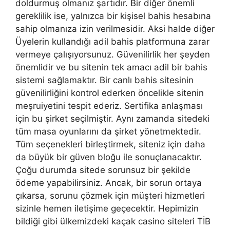
doldurmuş olmanız şartıdır. Bir diğer önemli
gereklilik ise, yalnızca bir kişisel bahis hesabına
sahip olmanıza izin verilmesidir. Aksi halde diğer
Üyelerin kullandığı adil bahis platformuna zarar
vermeye çalışıyorsunuz. Güvenilirlik her şeyden
önemlidir ve bu sitenin tek amacı adil bir bahis
sistemi sağlamaktır. Bir canlı bahis sitesinin
güvenilirliğini kontrol ederken öncelikle sitenin
meşruiyetini tespit ederiz. Sertifika anlaşması
için bu şirket seçilmiştir. Aynı zamanda sitedeki
tüm masa oyunlarını da şirket yönetmektedir.
Tüm seçenekleri birleştirmek, siteniz için daha
da büyük bir güven bloğu ile sonuçlanacaktır.
Çoğu durumda sitede sorunsuz bir şekilde
ödeme yapabilirsiniz. Ancak, bir sorun ortaya
çıkarsa, sorunu çözmek için müşteri hizmetleri
sizinle hemen iletişime geçecektir. Hepimizin
bildiği gibi ülkemizdeki kaçak casino siteleri TİB