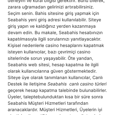
deneyim ve kural bilgisi gerektirir. Bunu bilerek,
zarara uğramadan gelirinizi artırabilirsiniz.
Seçim senin. Bahis sitesine giriş yapmak için
Seabahis yeni giriş adresi kullanılabilir. Siteye
giriş yapın ve kaldığınız yerden kazanmaya
devam edin. Bu makale, Seabahis hesabınızın
kapatılmasıyla ilgili sorularınızı yanıtlayacaktır.
Kişisel nedenlerle casino hesaplarını kapatmak
isteyen kullanıcılar, bazı çevrimiçi casino
sitelerinde sorun yaşayabilir. Öte yandan,
Seabahis web sitesi, hesap kapatma ile ilgili
olarak kullanıcılarına güven göstermektedir.
Siteye üye olarak tanımlanan kullanıcılar, Canlı
Destek ile iletişime
Seabahis canlı casino türleri
geçerek hesap kapatma talebinde bulunabilirler.
Üyeler, taleptebulunduktan kısa bir süre sonra
Seabahis Müşteri Hizmetleri tarafından
aranacaklardır. Müşteri Hizmetleri, Üyelerin iyi