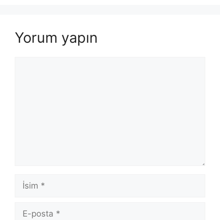
Yorum yapın
Yorum
İsim
E-