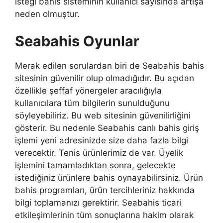
isteği bahis sisteminin kullanıcı sayısında artışa
neden olmuştur.
Seabahis Oyunlar
Merak edilen sorulardan biri de Seabahis bahis
sitesinin güvenilir olup olmadığıdır. Bu açıdan
özellikle şeffaf yönergeler aracılığıyla
kullanıcılara tüm bilgilerin sunulduğunu
söyleyebiliriz. Bu web sitesinin güvenilirliğini
gösterir. Bu nedenle Seabahis canlı bahis giriş
işlemi yeni adresinizde size daha fazla bilgi
verecektir. Tenis ürünlerimiz de var. Üyelik
işlemini tamamladıktan sonra, gelecekte
istediğiniz ürünlere bahis oynayabilirsiniz. Ürün
bahis programları, ürün tercihleriniz hakkında
bilgi toplamanızı gerektirir. Seabahis ticari
etkileşimlerinin tüm sonuçlarına hakim olarak