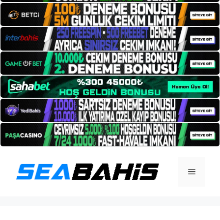
İçeriğe
atla
Menü