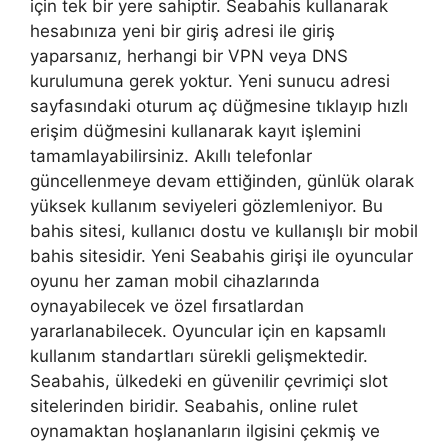
için tek bir yere sahiptir. Seabahis kullanarak
hesabınıza yeni bir giriş adresi ile giriş
yaparsanız, herhangi bir VPN veya DNS
kurulumuna gerek yoktur. Yeni sunucu adresi
sayfasındaki oturum aç düğmesine tıklayıp hızlı
erişim düğmesini kullanarak kayıt işlemini
tamamlayabilirsiniz. Akıllı telefonlar
güncellenmeye devam ettiğinden, günlük olarak
yüksek kullanım seviyeleri gözlemleniyor. Bu
bahis sitesi, kullanıcı dostu ve kullanışlı bir mobil
bahis sitesidir. Yeni Seabahis girişi ile oyuncular
oyunu her zaman mobil cihazlarında
oynayabilecek ve özel fırsatlardan
yararlanabilecek. Oyuncular için en kapsamlı
kullanım standartları sürekli gelişmektedir.
Seabahis, ülkedeki en güvenilir çevrimiçi slot
sitelerinden biridir. Seabahis, online rulet
oynamaktan hoşlananların ilgisini çekmiş ve