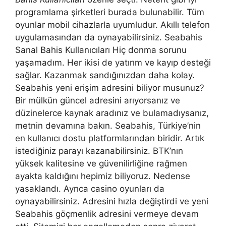
programlama şirketleri burada bulunabilir. Tüm
oyunlar mobil cihazlarla uyumludur. Akıllı telefon
uygulamasından da oynayabilirsiniz. Seabahis
Sanal Bahis Kullanıcıları Hiç donma sorunu
yaşamadım. Her ikisi de yatırım ve kayıp desteği
sağlar. Kazanmak sandığınızdan daha kolay.
Seabahis yeni erişim adresini biliyor musunuz?
Bir mülkün güncel adresini arıyorsanız ve
düzinelerce kaynak aradınız ve bulamadıysanız,
metnin devamına bakın. Seabahis, Türkiye’nin
en kullanıcı dostu platformlarından biridir. Artık
istediğiniz parayı kazanabilirsiniz. BTK’nın
yüksek kalitesine ve güvenilirliğine rağmen
ayakta kaldığını hepimiz biliyoruz. Nedense
yasaklandı. Ayrıca casino oyunları da
oynayabilirsiniz. Adresini hızla değiştirdi ve yeni
Seabahis göçmenlik adresini vermeye devam