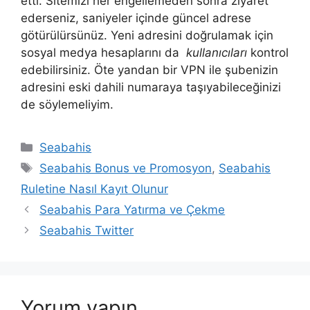
etti. Sitemizi her engellemeden sonra ziyaret
ederseniz, saniyeler içinde güncel adrese
götürülürsünüz. Yeni adresini doğrulamak için
sosyal medya hesaplarını da
kullanıcıları
kontrol
edebilirsiniz. Öte yandan bir VPN ile şubenizin
adresini eski dahili numaraya taşıyabileceğinizi
de söylemeliyim.
Kategoriler
Seabahis
Etiketler
Seabahis Bonus ve Promosyon
,
Seabahis
Ruletine Nasıl Kayıt Olunur
Seabahis Para Yatırma ve Çekme
Seabahis Twitter
Yorum yapın