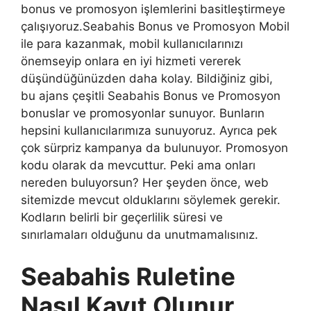
bonus ve promosyon işlemlerini basitleştirmeye
çalışıyoruz.Seabahis Bonus ve Promosyon Mobil
ile para kazanmak, mobil kullanıcılarınızı
önemseyip onlara en iyi hizmeti vererek
düşündüğünüzden daha kolay. Bildiğiniz gibi,
bu ajans çeşitli Seabahis Bonus ve Promosyon
bonuslar ve promosyonlar sunuyor. Bunların
hepsini kullanıcılarımıza sunuyoruz. Ayrıca pek
çok sürpriz kampanya da bulunuyor. Promosyon
kodu olarak da mevcuttur. Peki ama onları
nereden buluyorsun? Her şeyden önce, web
sitemizde mevcut olduklarını söylemek gerekir.
Kodların belirli bir geçerlilik süresi ve
sınırlamaları olduğunu da unutmamalısınız.
Seabahis Ruletine
Nasıl Kayıt Olunur