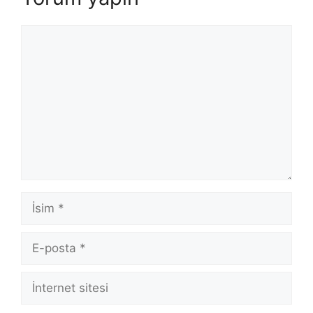
Yorum
İsim
E-
posta
İnternet
sitesi