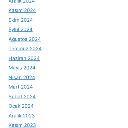
Aralık 2024
Kasım 2024
Ekim 2024
Eylül 2024
Ağustos 2024
Temmuz 2024
Haziran 2024
Mayıs 2024
Nisan 2024
Mart 2024
Şubat 2024
Ocak 2024
Aralık 2023
Kasım 2023