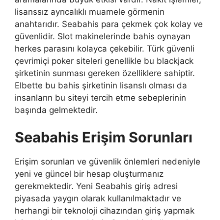
lisanssız ayrıcalıklı muamele görmenin
anahtarıdır. Seabahis para çekmek çok kolay ve
güvenlidir. Slot makinelerinde bahis oynayan
herkes parasını kolayca çekebilir. Türk güvenli
çevrimiçi poker siteleri genellikle bu blackjack
şirketinin sunması gereken özelliklere sahiptir.
Elbette bu bahis şirketinin lisanslı olması da
insanların bu siteyi tercih etme sebeplerinin
başında gelmektedir.
Seabahis Erişim Sorunları
Erişim sorunları ve güvenlik önlemleri nedeniyle
yeni ve güncel bir hesap oluşturmanız
gerekmektedir. Yeni Seabahis giriş adresi
piyasada yaygın olarak kullanılmaktadır ve
herhangi bir teknoloji cihazından giriş yapmak