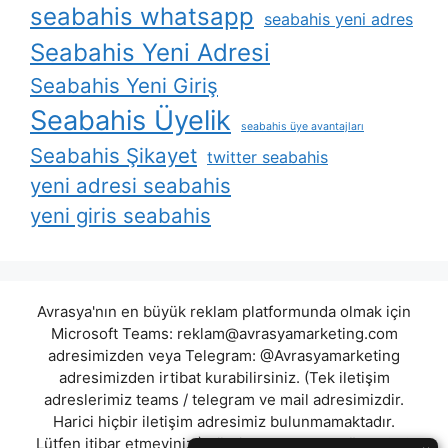
seabahis whatsapp
seabahis yeni adres
Seabahis Yeni Adresi
Seabahis Yeni Giriş
Seabahis Üyelik
seabahis üye avantajları
Seabahis Şikayet
twitter seabahis
yeni adresi seabahis
yeni giris seabahis
Avrasya'nın en büyük reklam platformunda olmak için
Microsoft Teams:
reklam@avrasyamarketing.com
adresimizden veya Telegram: @Avrasyamarketing
adresimizden irtibat kurabilirsiniz. (Tek iletişim
adreslerimiz teams / telegram ve mail adresimizdir.
Harici hiçbir iletişim adresimiz bulunmamaktadır.
Lütfen itibar etmeyiniz.) Türkiye yasalarına göre 7258