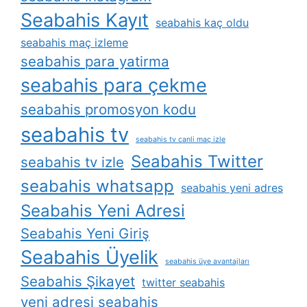
Seabahis Kayıt
seabahis kaç oldu
seabahis maç izleme
seabahis para yatirma
seabahis para çekme
seabahis promosyon kodu
seabahis tv
seabahis tv canli maç izle
Seabahis Twitter
seabahis tv izle
seabahis whatsapp
seabahis yeni adres
Seabahis Yeni Adresi
Seabahis Yeni Giriş
Seabahis Üyelik
seabahis üye avantajları
Seabahis Şikayet
twitter seabahis
yeni adresi seabahis