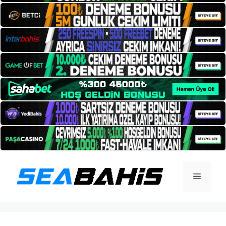
İçeriğe
atla
Menü