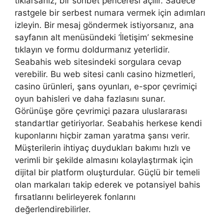
tıklarsanız, bir sohbet penceresi açılır. Sadece
rastgele bir serbest numara vermek için adımları
izleyin. Bir mesaj göndermek istiyorsanız, ana
sayfanın alt menüsündeki ‘İletişim’ sekmesine
tıklayın ve formu doldurmanız yeterlidir.
Seabahis web sitesindeki sorgulara cevap
verebilir. Bu web sitesi canlı casino hizmetleri,
casino ürünleri, şans oyunları, e-spor çevrimiçi
oyun bahisleri ve daha fazlasını sunar.
Görünüşe göre çevrimiçi pazara uluslararası
standartlar getiriyorlar. Seabahis herkese kendi
kuponlarını hiçbir zaman yaratma şansı verir.
Müşterilerin ihtiyaç duydukları bakımı hızlı ve
verimli bir şekilde almasını kolaylaştırmak için
dijital bir platform oluşturdular. Güçlü bir temeli
olan markaları takip ederek ve potansiyel bahis
fırsatlarını belirleyerek fonlarını
değerlendirebilirler.