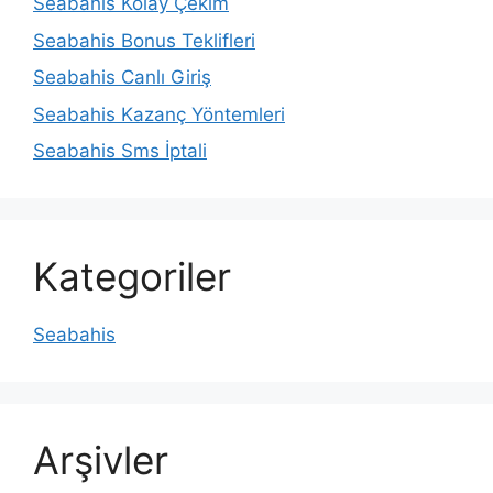
Seabahis Kolay Çekim
Seabahis Bonus Teklifleri
Seabahis Canlı Giriş
Seabahis Kazanç Yöntemleri
Seabahis Sms İptali
Kategoriler
Seabahis
Arşivler