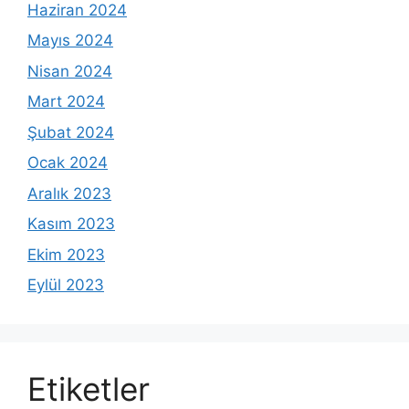
Haziran 2024
Mayıs 2024
Nisan 2024
Mart 2024
Şubat 2024
Ocak 2024
Aralık 2023
Kasım 2023
Ekim 2023
Eylül 2023
Etiketler