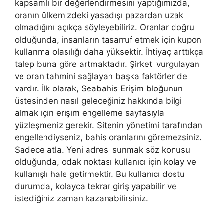
kapsamlı bir değerlendirmesini yaptığımızda,
oranın ülkemizdeki yasadışı pazardan uzak
olmadığını açıkça söyleyebiliriz. Oranlar doğru
olduğunda, insanların tasarruf etmek için kupon
kullanma olasılığı daha yüksektir. İhtiyaç arttıkça
talep buna göre artmaktadır. Şirketi vurgulayan
ve oran tahmini sağlayan başka faktörler de
vardır. İlk olarak, Seabahis Erişim bloğunun
üstesinden nasıl geleceğiniz hakkında bilgi
almak için erişim engelleme sayfasıyla
yüzleşmeniz gerekir. Sitenin yönetimi tarafından
engellendiyseniz, bahis oranlarını göremezsiniz.
Sadece atla. Yeni adresi sunmak söz konusu
olduğunda, odak noktası kullanıcı için kolay ve
kullanışlı hale getirmektir. Bu kullanıcı dostu
durumda, kolayca tekrar giriş yapabilir ve
istediğiniz zaman kazanabilirsiniz.