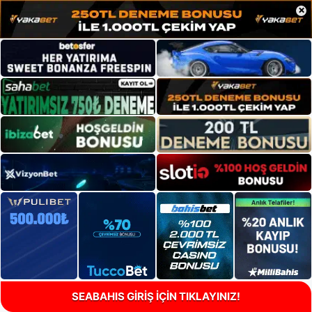
×
SEABAHIS GİRİŞ İÇİN TIKLAYINIZ!