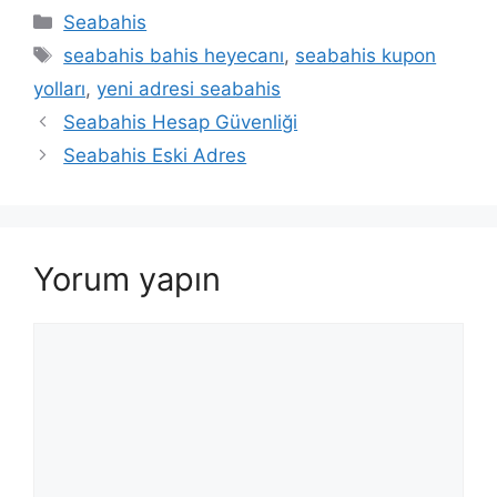
Kategoriler
Seabahis
Etiketler
seabahis bahis heyecanı
,
seabahis kupon
yolları
,
yeni adresi seabahis
Seabahis Hesap Güvenliği
Seabahis Eski Adres
Yorum yapın
Yorum