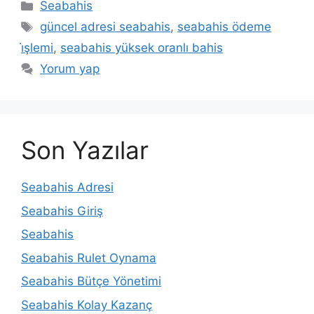
Kategoriler
Seabahis
Etiketler
güncel adresi seabahis
,
seabahis ödeme
i̇şlemi
,
seabahis yüksek oranlı bahis
Yorum yap
Son Yazılar
Seabahis Adresi
Seabahis Giriş
Seabahis
Seabahis Rulet Oynama
Seabahis Bütçe Yönetimi
Seabahis Kolay Kazanç