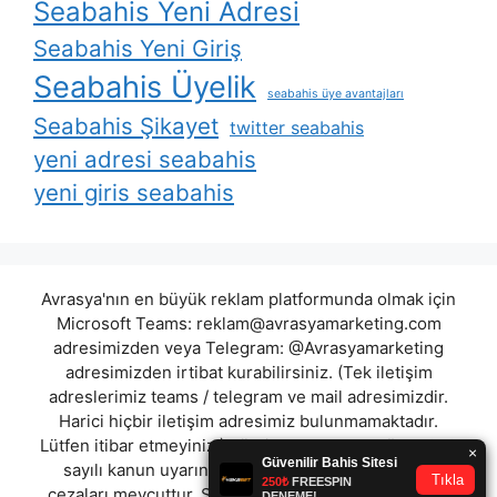
Seabahis Yeni Adresi
Seabahis Yeni Giriş
Seabahis Üyelik
seabahis üye avantajları
Seabahis Şikayet
twitter seabahis
yeni adresi seabahis
yeni giris seabahis
Avrasya'nın en büyük reklam platformunda olmak için
Microsoft Teams:
reklam@avrasyamarketing.com
adresimizden veya Telegram: @Avrasyamarketing
adresimizden irtibat kurabilirsiniz. (Tek iletişim
adreslerimiz teams / telegram ve mail adresimizdir.
Harici hiçbir iletişim adresimiz bulunmamaktadır.
Lütfen itibar etmeyiniz.) Türkiye yasalarına göre 7258
sayılı kanun uyarınca yasa dışı bahis oynamanın
cezaları mevcuttur. Şu an bulunduğunuz site hiç bir