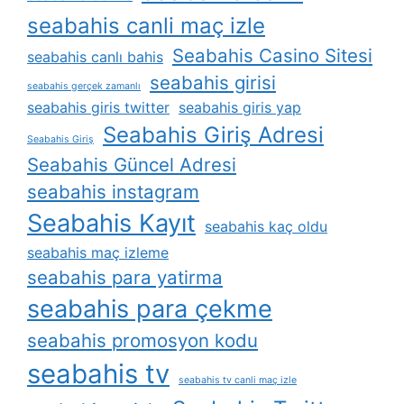
seabahis canli maç izle
Seabahis Casino Sitesi
seabahis canlı bahis
seabahis girisi
seabahis gerçek zamanlı
seabahis giris twitter
seabahis giris yap
Seabahis Giriş Adresi
Seabahis Giriş
Seabahis Güncel Adresi
seabahis instagram
Seabahis Kayıt
seabahis kaç oldu
seabahis maç izleme
seabahis para yatirma
seabahis para çekme
seabahis promosyon kodu
seabahis tv
seabahis tv canli maç izle