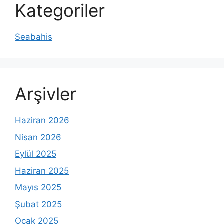
Kategoriler
Seabahis
Arşivler
Haziran 2026
Nisan 2026
Eylül 2025
Haziran 2025
Mayıs 2025
Şubat 2025
Ocak 2025