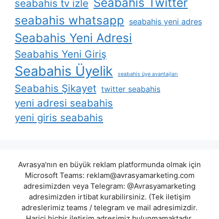
Seabahis Twitter
seabahis tv izle
seabahis whatsapp
seabahis yeni adres
Seabahis Yeni Adresi
Seabahis Yeni Giriş
Seabahis Üyelik
seabahis üye avantajları
Seabahis Şikayet
twitter seabahis
yeni adresi seabahis
yeni giris seabahis
Avrasya'nın en büyük reklam platformunda olmak için
Microsoft Teams:
reklam@avrasyamarketing.com
adresimizden veya Telegram: @Avrasyamarketing
adresimizden irtibat kurabilirsiniz. (Tek iletişim
adreslerimiz teams / telegram ve mail adresimizdir.
Harici hiçbir iletişim adresimiz bulunmamaktadır.