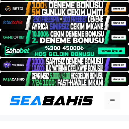
İçeriğe
atla
Menü