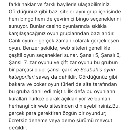
farklı haklar ve farklı bayilerle ulaşabilirsiniz.
Gördüğünüz gibi bazı siteler aynı grup içerisinde
hem bingo hem de çevrimiçi bingo seçeneklerini
sunuyor. Bunlar casino oyunlarında sıklıkla
karşılaşacağınız oyun gruplarından bazılarıdır.
Canlı oyun – gerçek zamanlı olarak gerçekleşen
oyun. Benzer şekilde, web siteleri genellikle
çeşitli oyun seçenekleri sunar. Şanslı 5, Şanslı 6,
Şanslı 7, zar oyunu ve çift zar oyunu bu grubun
bir parçası olup, şanslı çark ve
Seabahis oyun
kategorileri
savaş da dahildir. Gördüğünüz gibi
bakara ve poker oyun türleri de site tarafından
bu gruba dahil edilmiştir. İlk defa bu oyunların
kuralları Türkçe olarak açıklanıyor ve bunları
herhangi bir web sitesinden dinleyebilirsiniz.Bu,
gerçek para gerektiren özgün bir oyundur;
ücretsiz deneme veya demo sürümü mevcut
değildir.