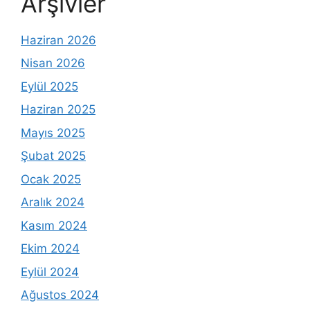
Arşivler
Haziran 2026
Nisan 2026
Eylül 2025
Haziran 2025
Mayıs 2025
Şubat 2025
Ocak 2025
Aralık 2024
Kasım 2024
Ekim 2024
Eylül 2024
Ağustos 2024