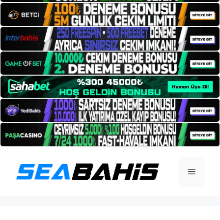
İçeriğe
atla
Menü