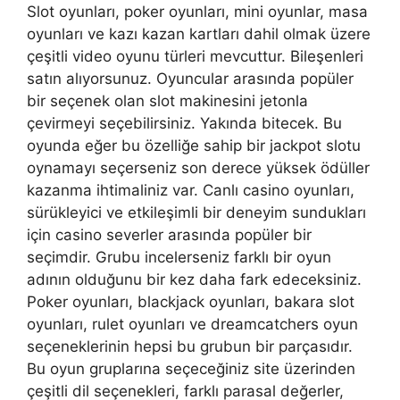
Slot oyunları, poker oyunları, mini oyunlar, masa
oyunları ve kazı kazan kartları dahil olmak üzere
çeşitli video oyunu türleri mevcuttur. Bileşenleri
satın alıyorsunuz. Oyuncular arasında popüler
bir seçenek olan slot makinesini jetonla
çevirmeyi seçebilirsiniz. Yakında bitecek. Bu
oyunda eğer bu özelliğe sahip bir jackpot slotu
oynamayı seçerseniz son derece yüksek ödüller
kazanma ihtimaliniz var. Canlı casino oyunları,
sürükleyici ve etkileşimli bir deneyim sundukları
için casino severler arasında popüler bir
seçimdir. Grubu incelerseniz farklı bir oyun
adının olduğunu bir kez daha fark edeceksiniz.
Poker oyunları, blackjack oyunları, bakara slot
oyunları, rulet oyunları ve dreamcatchers oyun
seçeneklerinin hepsi bu grubun bir parçasıdır.
Bu oyun gruplarına seçeceğiniz site üzerinden
çeşitli dil seçenekleri, farklı parasal değerler,