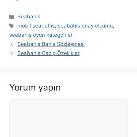
Kategoriler
Seabahis
Etiketler
mobil seabahis
,
seabahis onay ölçümü
,
seabahis oyun kategorileri
Seabahis Bahis Sözleşmesi
Seabahis Cazip Özellikler
Yorum yapın
Yorum