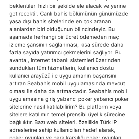
beklentileri hızlı bir şekilde ele alacak ve yerine
getirecektir. Canlı bahis bölümünün günümüzde
yasa dışı bahis sitelerinde en çok aranan
alanlardan biri olduğunun bilincindeyiz. Bu
aşamada herhangi bir ücret ödemeden maç
izleme şansının sağlanması, kısa sürede daha
fazla sayıda yatırımcı çekmelerini sağlıyor. Bu
avantaj, internet tabanlı sistemleri üzerinden
sundukları tüm hizmetlerin, kullanıcı dostu
kullanıcı arayüzü ile uygulamanın başarısını
artıran Seabahis mobil uygulamasında mevcut
olması ile daha da artmaktadır. Seabahis mobil
uygulamasına giriş yabancı poker yabancı poker
sitelerine nasıl katılabilirim? Bu platform veya
sitelere katılımın temel prensibi üyelik sürecine
bağlılıktır. Bazı web siteleri, özellikle Türk IP
adreslerine sahip kullanıcıları hedef alarak,
poker oyunları ve para karşılığı poker oyunları