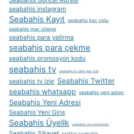
seabahis instagram
Seabahis Kayıt
seabahis kaç oldu
seabahis maç izleme
seabahis para yatirma
seabahis para çekme
seabahis promosyon kodu
seabahis tv
seabahis tv canli maç izle
Seabahis Twitter
seabahis tv izle
seabahis whatsapp
seabahis yeni adres
Seabahis Yeni Adresi
Seabahis Yeni Giriş
Seabahis Üyelik
seabahis üye avantajları
Seabahis Şikayet
twitter seabahis