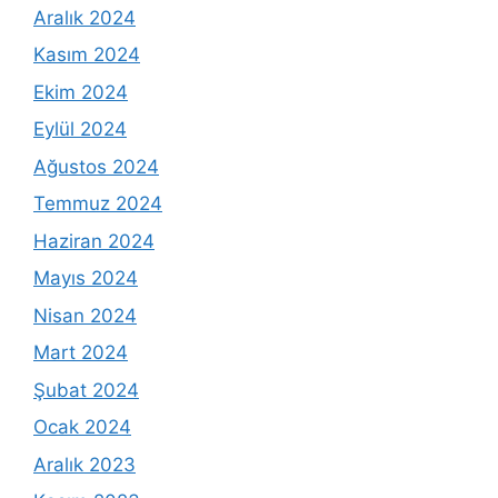
Aralık 2024
Kasım 2024
Ekim 2024
Eylül 2024
Ağustos 2024
Temmuz 2024
Haziran 2024
Mayıs 2024
Nisan 2024
Mart 2024
Şubat 2024
Ocak 2024
Aralık 2023