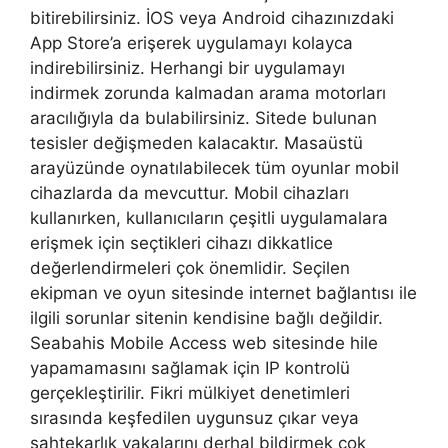
bitirebilirsiniz. İOS veya Android cihazınızdaki
App Store’a erişerek uygulamayı kolayca
indirebilirsiniz. Herhangi bir uygulamayı
indirmek zorunda kalmadan arama motorları
aracılığıyla da bulabilirsiniz. Sitede bulunan
tesisler değişmeden kalacaktır. Masaüstü
arayüzünde oynatılabilecek tüm oyunlar mobil
cihazlarda da mevcuttur. Mobil cihazları
kullanırken, kullanıcıların çeşitli uygulamalara
erişmek için seçtikleri cihazı dikkatlice
değerlendirmeleri çok önemlidir. Seçilen
ekipman ve oyun sitesinde internet bağlantısı ile
ilgili sorunlar sitenin kendisine bağlı değildir.
Seabahis Mobile Access web sitesinde hile
yapamamasını sağlamak için IP kontrolü
gerçekleştirilir. Fikri mülkiyet denetimleri
sırasında keşfedilen uygunsuz çıkar veya
sahtekarlık vakalarını derhal bildirmek çok