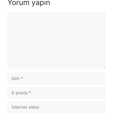
Yorum yapın
Yorum
İsim
E-
posta
İnternet
sitesi