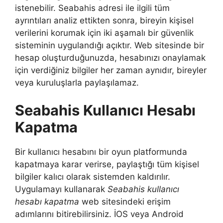
istenebilir. Seabahis adresi ile ilgili tüm
ayrıntıları analiz ettikten sonra, bireyin kişisel
verilerini korumak için iki aşamalı bir güvenlik
sisteminin uygulandığı açıktır. Web sitesinde bir
hesap oluşturduğunuzda, hesabınızı onaylamak
için verdiğiniz bilgiler her zaman aynıdır, bireyler
veya kuruluşlarla paylaşılamaz.
Seabahis Kullanıcı Hesabı
Kapatma
Bir kullanıcı hesabını bir oyun platformunda
kapatmaya karar verirse, paylaştığı tüm kişisel
bilgiler kalıcı olarak sistemden kaldırılır.
Uygulamayı kullanarak
Seabahis kullanıcı
hesabı kapatma
web sitesindeki erişim
adımlarını bitirebilirsiniz. İOS veya Android