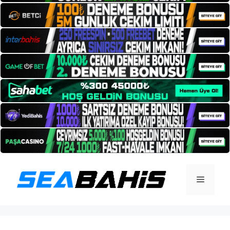
İçeriğe
atla
Menü