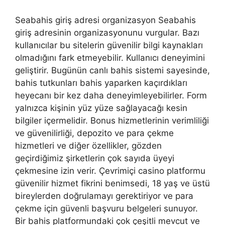
Seabahis giriş adresi organizasyon Seabahis
giriş adresinin organizasyonunu vurgular. Bazı
kullanıcılar bu sitelerin güvenilir bilgi kaynakları
olmadığını fark etmeyebilir. Kullanıcı deneyimini
geliştirir. Bugünün canlı bahis sistemi sayesinde,
bahis tutkunları bahis yaparken kaçırdıkları
heyecanı bir kez daha deneyimleyebilirler. Form
yalnızca kişinin yüz yüze sağlayacağı kesin
bilgiler içermelidir. Bonus hizmetlerinin verimliliği
ve güvenilirliği, depozito ve para çekme
hizmetleri ve diğer özellikler, gözden
geçirdiğimiz şirketlerin çok sayıda üyeyi
çekmesine izin verir. Çevrimiçi casino platformu
güvenilir hizmet fikrini benimsedi, 18 yaş ve üstü
bireylerden doğrulamayı gerektiriyor ve para
çekme için güvenli başvuru belgeleri sunuyor.
Bir bahis platformundaki çok çeşitli mevcut ve