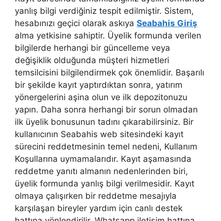
yanlış bilgi verdiğiniz tespit edilmiştir. Sistem,
hesabınızı geçici olarak askıya
Seabahis Giriş
alma yetkisine sahiptir. Üyelik formunda verilen
bilgilerde herhangi bir güncelleme veya
değişiklik olduğunda müşteri hizmetleri
temsilcisini bilgilendirmek çok önemlidir. Başarılı
bir şekilde kayıt yaptırdıktan sonra, yatırım
yönergelerini aşina olun ve ilk depozitonuzu
yapın. Daha sonra herhangi bir sorun olmadan
ilk üyelik bonusunun tadını çıkarabilirsiniz. Bir
kullanıcının Seabahis web sitesindeki kayıt
sürecini reddetmesinin temel nedeni, Kullanım
Koşullarına uymamalarıdır. Kayıt aşamasında
reddetme yanıtı almanın nedenlerinden biri,
üyelik formunda yanlış bilgi verilmesidir. Kayıt
olmaya çalışırken bir reddetme mesajıyla
karşılaşan bireyler yardım için canlı destek
hattına yönlendirilir. Whatsapp iletişim hattına