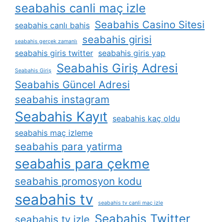
seabahis canli maç izle
Seabahis Casino Sitesi
seabahis canlı bahis
seabahis girisi
seabahis gerçek zamanlı
seabahis giris twitter
seabahis giris yap
Seabahis Giriş Adresi
Seabahis Giriş
Seabahis Güncel Adresi
seabahis instagram
Seabahis Kayıt
seabahis kaç oldu
seabahis maç izleme
seabahis para yatirma
seabahis para çekme
seabahis promosyon kodu
seabahis tv
seabahis tv canli maç izle
Seabahis Twitter
seabahis tv izle